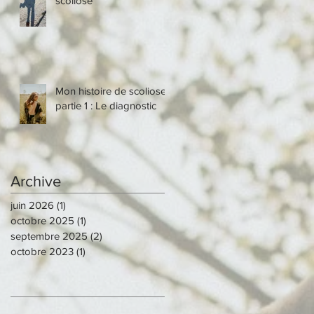
scoliose
Mon histoire de scoliose
partie 1 : Le diagnostic
Archive
juin 2026
(1)
1 post
octobre 2025
(1)
1 post
septembre 2025
(2)
2 posts
octobre 2023
(1)
1 post