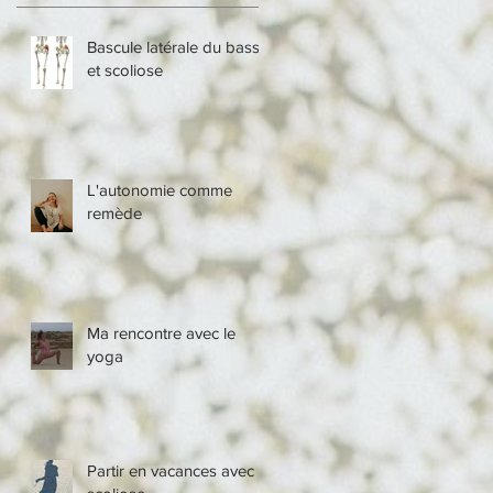
Bascule latérale du bassin
et scoliose
L'autonomie comme
remède
Ma rencontre avec le
yoga
Partir en vacances avec ta