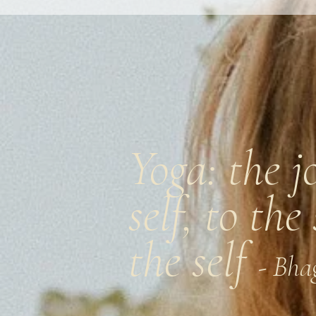
Yoga: the j
self, to the
the self
- Bha