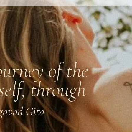
ourney of the
 self, through
gavad Gita