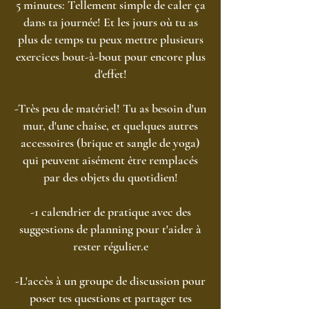
5 minutes: Tellement simple de caler
ça
dans ta journée! Et les jours où tu as
plus de temps tu peux mettre plusieurs
exercices bout-à-bout pour encore plus
d'effet!
-Très peu de matériel! Tu as besoin d'un
mur, d'une chaise, et quelques autres
accessoires (brique et sangle de yoga)
qui peuvent aisément être remplacés
par des objets du quotidien!
-1 calendrier de pratique avec des
suggestions de planning pour t'aider à
rester régulier.e
-L'accès à un groupe de discussion pour
poser tes questions et partager tes