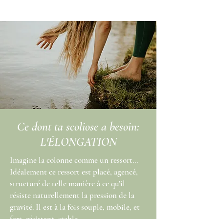
Ce dont ta scoliose a besoin:
L'ÉLONGATION
Imagine la colonne comme un ressort...
Idéalement ce ressort est placé, agencé,
structuré de telle manière à ce qu'il
résiste naturellement la pression de la
gravité. Il est à la fois souple, mobile, et
fort, résistant, stable.