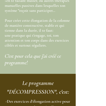
>en te faisant masser, ou autres thérapies
manuelles passives dans lesquelles ton
système "re
ç
oit sans participer...
Pour créer cette élongation de la colonne
de manière constructive, stable et qui
tienne dans la durée, il te faut:
une pratique qui t'engage, toi, ton
attention et ton corps dans des exercices
ciblés et surtout réguliers.
C'est pour cela que j'ai créé ce
programme!
Le programme
"DÉCOMPRESSION", c'est:
-Des exercices d'élongation active pour