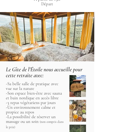
​Départ
Le Gîte de l'Étoile nous accueille pour
cette retraite avec:
-Sa belle salle de pratique avec
vue sur la nature
-Son espace bien-être avec sauna
et bain nordique en accès libre
-3 repas végétariens par jours
-Un environnement calme et
propice au repos
-La possibilité de réserver un
massage ou un soin
(non compris dans
le prix)