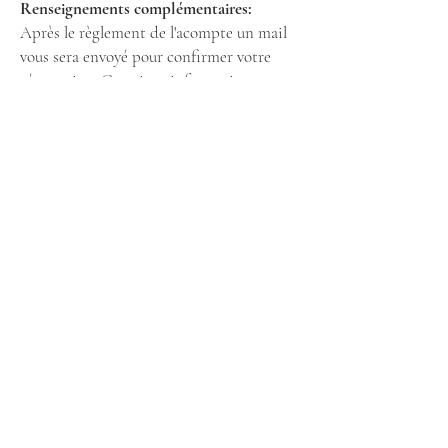
Renseignements complémentaires:
Après le règlement de l'acompte un mail
vous sera envoyé pour confirmer votre
réservation. Certaines informations
complémentaires vous seront demandées
pour faciliter l'organisation de la retraite,
notamment:
-Si vous souhaitez échelonner le reste du
paiement
-Si vous avez un régime alimentaire
spécial
-Si votre santé ou condition physique
nécessitent des ajustements de pratique
-Dans le cas où vous choisissez une
chambre double, si vous souhaitez la
partager avec un.e autre participant.e (lit
simples ou double).
Informations pratiques: