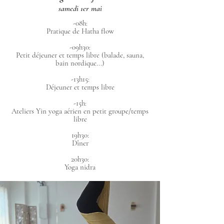
samedi 1er mai
-08h:
Pratique de Hatha flow
-09h30:
Petit déjeuner et temps libre (balade, sauna,
bain nordique...)
-13h15:
Déjeuner et temps libre
-15h:
Ateliers Yin yoga aérien en petit groupe/temps
libre
19h30:
Dîner
20h30:
Yoga nidra