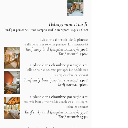
Hébergement et tarifs
(tarif par personne - tout compris sauf le transport jusqu'au Gîte)
Lit dans dortoir de 6 places:
(salle de bain et toilettes partagés. Lits superposés)
Tarif early bird (jusqu'au
1.01.2027)
:
310€
Tarif normal:
330€
1 place dans chambre partagée à 2:
(salle de bain et toilettes partagés. Lit double ou 2
lits simples selon les besoins)
Tarif early bird
(jusqu'au
1.01.2027)
:
340€
Tarif normal:
360€
1 place dans chambre partagée à 2:
(salle de bain privative. Lit double ou 2 lits simples
selon les besoins)
Tarif early bird
(jusqu'au
1.01.2027)
:
355€
Tarif normal:
375€