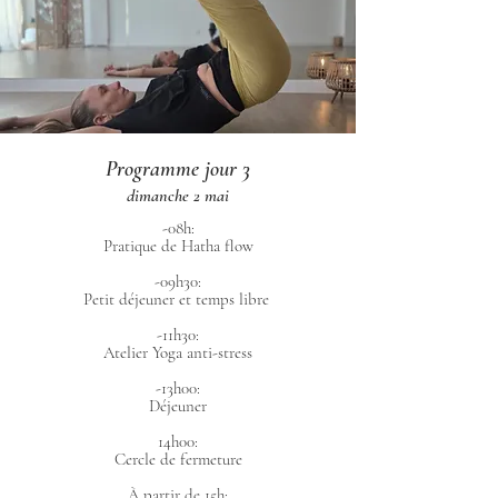
Programme jour 3
dimanche 2 mai
-08h:
Pratique de Hatha flow
-09h30:
Petit déjeuner et temps libre
-11h30:
Atelier Yoga anti-stress
-13h00:
Déjeuner
14h00:
Cercle de fermeture
À partir de 15h: