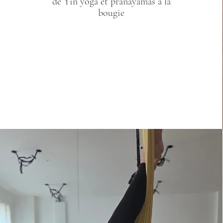
de Yin yoga et pranayamas à la
bougie