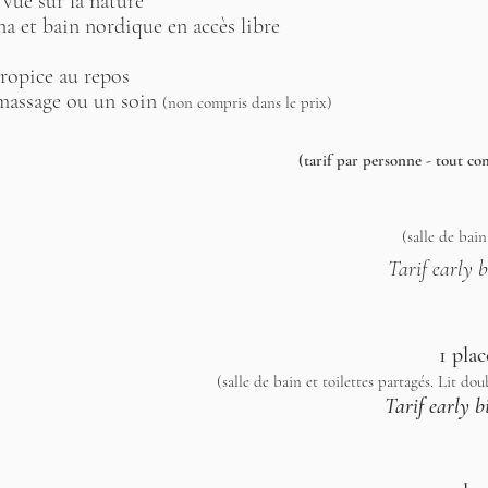
 vue sur la nature
na et bain nordique en accès libre
ropice au repos
 massage ou un soin
(non compris dans le prix)
(tarif par personne - tout co
(salle de bain
Tarif early b
1 pla
(salle de bain et toilettes partagés. Lit dou
Tarif early b