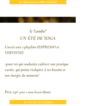
Je découvre cette playlist!
le "combo"
UN ÉTÉ DE YOGA
L'accès aux 2 playlists (ESPRESSO et
VERVEINE)
>pour toi qui souhaites cultiver une pratique
variée, qui puisse s'adapter à tes besoins et
ton énergie du moment!
Prix: 35€
pour 2 mois d'accès illimité
Je chosis le combo!