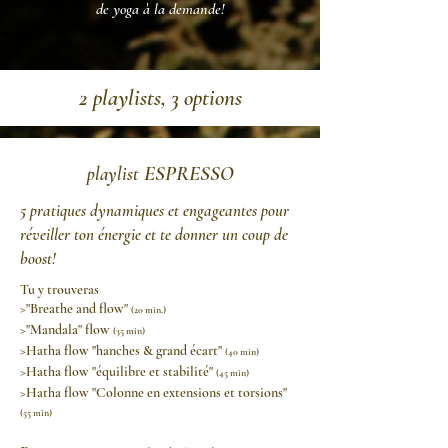
de yoga à la demande!
2 playlists, 3 options
ESPRESSO
playlist
5 pratiques dynamiques et engageantes pour
réveiller ton énergie et te donner un coup de
boost!
Tu y trouveras
>"Breathe and flow"
(20 min.)
>"Mandala" flow
(35 min)
>Hatha flow "hanches & grand écart"
(40 min)
>Hatha flow "équilibre et stabilité"
(45 min)
>Hatha flow "Colonne en extensions et torsions"
(55 min)