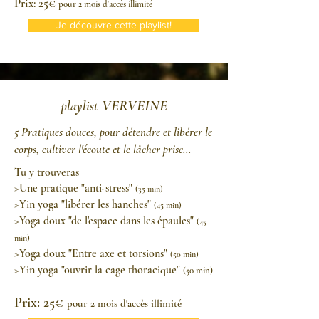
Prix: 25€
pour 2 mois d'accès illimité
Je découvre cette playlist!
VERVEINE
playlist
5 Pratiques douces, pour détendre et libérer le
corps, cultiver l'écoute et le lâcher prise...
Tu y trouveras
>Une pratique "anti-stress"
(35 min)
>Yin yoga "libérer les hanches"
(45 min)
>Yoga doux "de l'espace dans les épaules"
(45
min)
>
Yoga doux "Entre axe et torsions"
(50 min)
>Yin yoga "ouvrir la cage thoracique"
(50 min)
Prix: 25€
pour 2 mois d'accès illimité