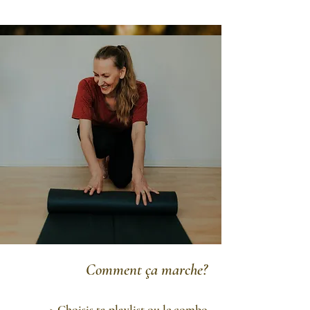
Comment ça marche?
​> Choisis ta playlist ou le combo