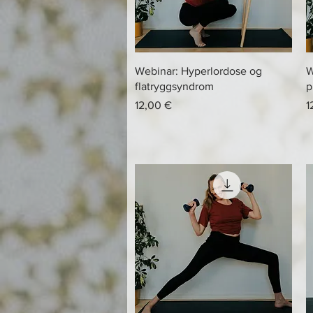
Hurtigvisning
Webinar: Hyperlordose og
W
flatryggsyndrom
p
Pris
P
12,00 €
1