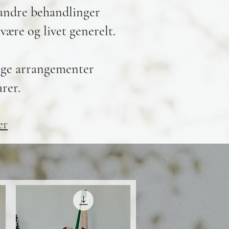
 andre behandlinger
lvære og livet generelt.
dige arrangementer
arer.
er