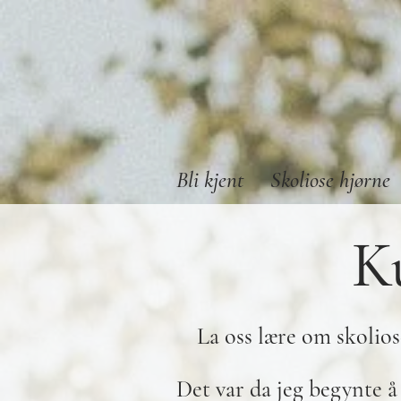
Bli kjent
Skoliose hjørne
K
La oss lære om skolio
Det var da jeg begynte 