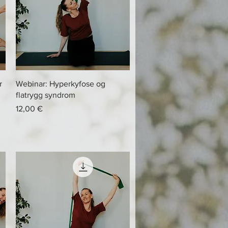
Hurtigvisning
r
Webinar: Hyperkyfose og
flatrygg syndrom
Pris
12,00 €