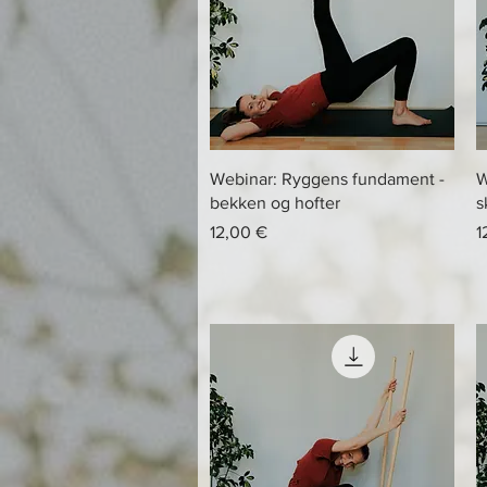
Hurtigvisning
Webinar: Ryggens fundament -
W
bekken og hofter
s
Pris
P
12,00 €
1