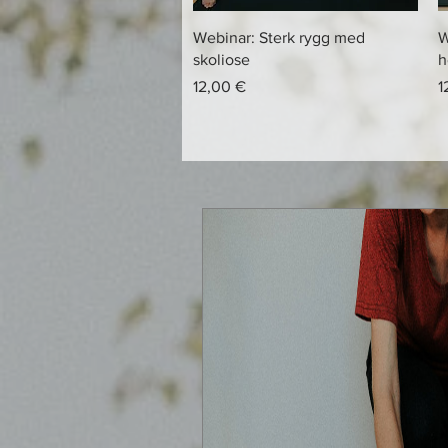
Hurtigvisning
Webinar: Sterk rygg med
W
skoliose
h
Pris
P
12,00 €
1