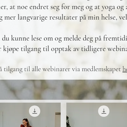
er, at noe endret seg for meg og at yoga og
g mer langvarige resultater
på min helse,
ve
l du kunne lese om og melde deg på fremti
r kjøpe tilgang til opptak av tidligere webin
å tilgang til alle webinarer via medlemskapet
h