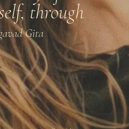
 self, through
gavad Gita