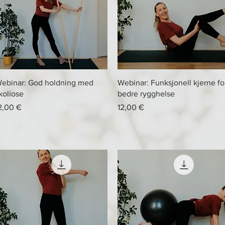
Hurtigvisning
Hurtigvisning
ebinar: God holdning med
Webinar: Funksjonell kjerne fo
koliose
bedre rygghelse
ris
Pris
2,00 €
12,00 €