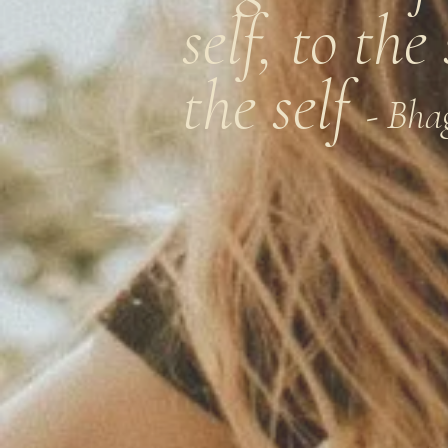
self, to the
the self
- Bha