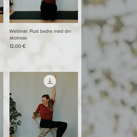
Hurtigvisning
Webinar: Pust bedre med din
skoliose
Pris
12,00 €