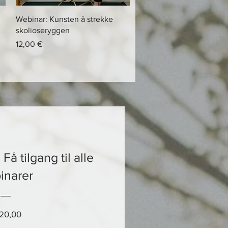
Hurtigvisning
Webinar: Kunsten å strekke
skolioseryggen
Pris
12,00 €
å tilgang til alle
inarer
Pris
20,00