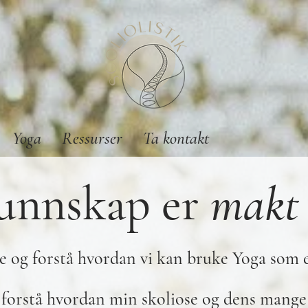
Yoga
Ressurser
Ta kontakt
unnskap
er
makt
se og forstå hvordan vi kan bruke Yoga som e
å forstå hvordan min skoliose og dens mange