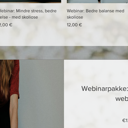
Hurtigvisning
Hurtigvisning
ebinar: Mindre stress, bedre
Webinar: Bedre balanse med
else - med skoliose
skoliose
ris
Pris
2,00 €
12,00 €
Webinarpakke: F
web
€1