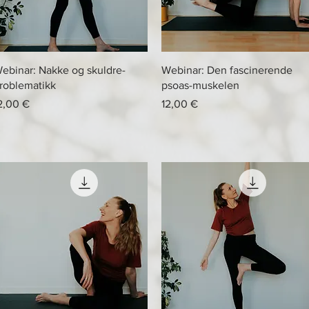
Hurtigvisning
Hurtigvisning
ebinar: Nakke og skuldre-
Webinar: Den fascinerende
roblematikk
psoas-muskelen
ris
Pris
2,00 €
12,00 €