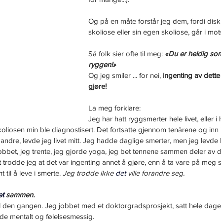
Og på en måte forstår jeg dem, fordi di
skoliose eller sin egen skoliose, går i motsa
Så folk sier ofte til meg: 
«Du er heldig som
ryggen!»
Og jeg smiler ... for nei, 
ingenting av dette
gjøre!
La meg forklare:
Jeg har hatt ryggsmerter hele livet, eller i 
koliosen min ble diagnostisert. Det fortsatte gjennom tenårene og inn 
 andre, levde jeg livet mitt. Jeg hadde daglige smerter, men jeg levde li
bbet, jeg trente, jeg gjorde yoga, jeg bet tennene sammen deler av da
t trodde jeg at det var ingenting annet å gjøre, enn å ta vare på meg
 til å leve i smerte. 
Jeg trodde ikke
det
ville forandre seg.
et
sammen.
 den gangen. Jeg jobbet med et doktorgradsprosjekt, satt hele dagen
åde mentalt og følelsesmessig.