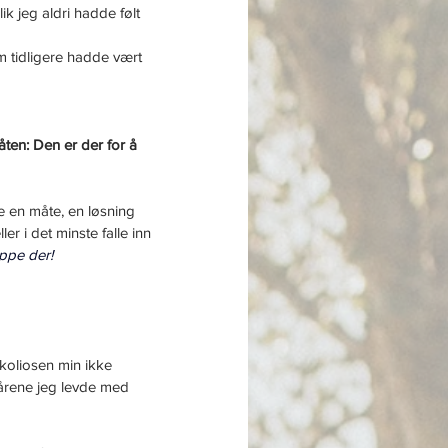
lik jeg aldri hadde følt 
m tidligere hadde vært 
ten: Den er der for å 
e en måte, en løsning 
er i det minste falle inn 
ppe der!
koliosen min ikke 
 årene jeg levde med 