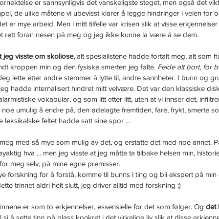
rnektelse er sannsynligvis det vanskeligste steget, men også det viktig
pel, de ulike måtene vi ubevisst klarer å legge hindringer i veien for o
det er mye arbeid. Men i mitt tilfelle var krisen slik at visse erkjennels
et rett foran nesen på meg og jeg ikke kunne la være å se dem.
t jeg visste om skoliose,
 alt spesialistene hadde fortalt meg, alt som h
ndt kroppen min og den fysiske smerten jeg følte. 
Feide alt bort, for 
 Jeg lette etter andre stemmer å lytte til, andre sannheter. I bunn og gru
jeg hadde internalisert hindret mitt velvære. Det var den klassiske dis
alarmistiske vokabular, og som litt etter litt, uten at vi innser det, infilt
oe umulig å endre på, den ødelagte fremtiden, fare, frykt, smerte som
e leksikalske feltet hadde satt sine spor ...
 meg med så mye som mulig av det, og erstatte det med noe annet. På
øyaktig hva ... men jeg visste at jeg måtte ta tilbake helsen min, histor
for meg selv, på mine egne premisser.
e forskning for å forstå, komme til bunns i ting og bli ekspert på min
ette trinnet aldri helt slutt, jeg driver alltid med forskning ;)
rinnene er som to erkjennelser, essensielle for det som følger. Og 
det 
il si å sette ting på plass konkret i det virkelige liv slik at disse erkjen