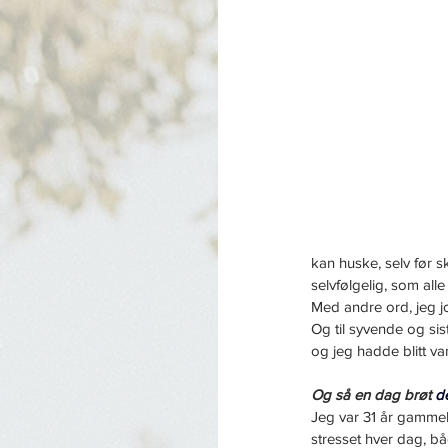
kan huske, selv før s
selvfølgelig, som alle
Med andre ord, jeg jo
Og til syvende og sis
og jeg hadde blitt vant
Og så en dag
brøt 
d
Jeg var 31 år gammel
stresset hver dag, b