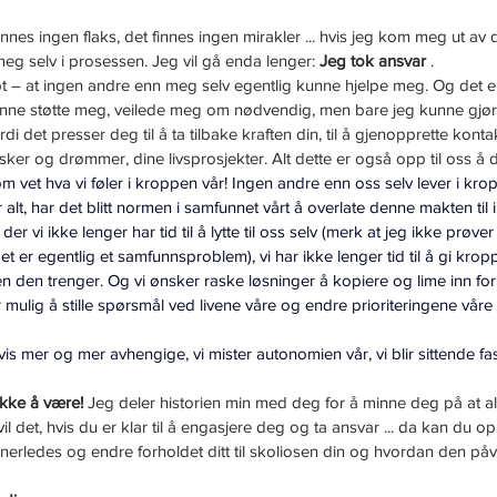
innes ingen flaks, det finnes ingen mirakler ... hvis jeg kom meg ut av 
meg selv i prosessen. Jeg vil gå enda lenger: 
Jeg tok ansvar
 .
 – at ingen andre enn meg selv egentlig kunne hjelpe meg. Og det er 
ne støtte meg, veilede meg om nødvendig, men bare jeg kunne gjør
ordi det presser deg til å ta tilbake kraften din, til å gjenopprette kon
ker og drømmer, dine livsprosjekter. Alt dette er også opp til oss å de
m vet hva vi føler i kroppen vår! Ingen andre enn oss selv lever i kro
for alt, har det blitt normen i samfunnet vårt å overlate denne makten til
iv der vi ikke lenger har tid til å lytte til oss selv (merk at jeg ikke prøve
det er egentlig et samfunnsproblem), vi har ikke lenger tid til å gi kro
en den trenger. Og vi ønsker raske løsninger å kopiere og lime inn fo
r mulig å stille spørsmål ved livene våre og endre prioriteringene våre (e
dvis mer og mer avhengige, vi mister autonomien vår, vi blir sittende fast
ikke å være!
 Jeg deler historien min med deg for å minne deg på at al
vil det, hvis du er klar til å engasjere deg og ta ansvar ... da kan du o
erledes og endre forholdet ditt til skoliosen din og hvordan den påvirke