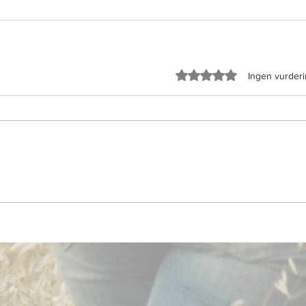
Gitt 0 av 5 stjerner.
Ingen vurder