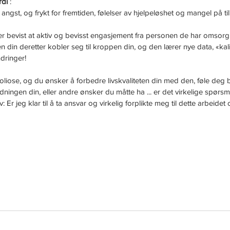
rdi
 :
angst, og frykt for fremtiden, følelser av hjelpeløshet og mangel på tilli
er bevist at aktiv og bevisst engasjement fra personen de har omsorg
nen din deretter kobler seg til kroppen din, og den lærer nye data, «kal
dringer!
liose, og du ønsker å forbedre livskvaliteten din med den, føle deg be
ingen din, eller andre ønsker du måtte ha ... er det virkelige spørsmå
elv: Er jeg klar til å ta ansvar og virkelig forplikte meg til dette arbeide