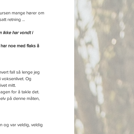
skursen mange hører om 
tt retning ...
 ikke har vondt i 
 har noe med flaks å 
hvert fall så lenge jeg 
i voksenlivet. Og 
vet mitt.
gen for å takle det. 
 selv på denne måten, 
 og var veldig, veldig 