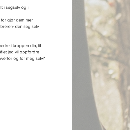
t i segselv og i 
 for gjør dem mer 
ibrerer» den seg selv 
dre i kroppen din, til 
let jeg vil oppfordre 
t overfor og for meg selv?