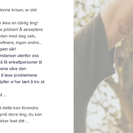
denne krisen, er det 
ikke en dårlig ting! 
e jobben! Å akseptere 
takten med deg selv, 
finere, ingen andre... 
ppen vår!
 instanser utenfor oss 
r å få enkeltpersoner til 
ppene våre den 
r å løse problemene 
ller vi har lært å tro at 
 ...
t dette kan forandre 
ppnå store ting, du kan 
r livet ditt ...