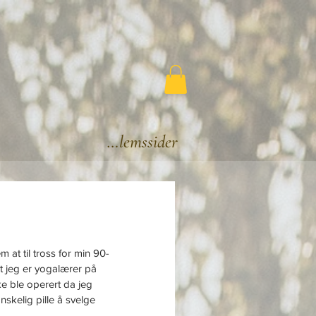
Medlemssider
m at til tross for min 90-
at jeg er yogalærer på 
kke ble operert da jeg 
anskelig pille å svelge 