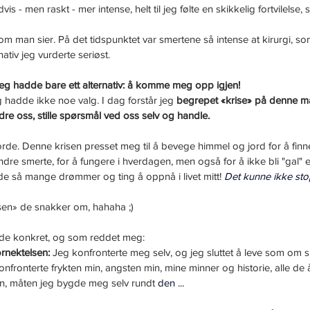
s - men raskt - mer intense, helt til jeg følte en skikkelig fortvilelse, s
som man sier. På det tidspunktet var smertene så intense at kirurgi, so
nativ jeg vurderte seriøst.
jeg hadde bare ett alternativ: å komme meg opp igjen!
 hadde ikke noe valg. I dag forstår jeg 
begrepet «krise» på denne må
ndre oss, stille spørsmål ved oss selv og handle.
orde. Denne krisen presset meg til å bevege himmel og jord for å finn
dre smerte, for å fungere i hverdagen, men også for å ikke bli "gal" ell
de så mange drømmer og ting å oppnå i livet mitt! 
Det kunne ikke sto
ksen» de snakker om, hahaha ;)
orde konkret, og som reddet meg:
rnektelsen:
 Jeg konfronterte meg selv, og jeg sluttet å leve som om s
konfronterte frykten min, angsten min, mine minner og historie, alle de
, måten jeg bygde meg selv rundt 
den ...