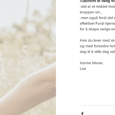
A
utonomi er viktig fo
-det er et middel mot 
kroppen sin...
-men også fordi det 
effektive! Fordi hjer
for å skape varige en
Hvis du lever med sko
og med forbedre holdn
deg til å stille deg s
Varme hilsner,
Lea