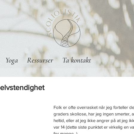
Yoga
Ressurser
Ta kontakt
 selvstendighet
tjerner.
Folk er ofte overrasket når jeg forteller de
graders skoliose, har jeg ingen smerter, 
heltid, eller at jeg ikke angrer på at jeg i
var 14 (dette siste punktet er virkelig en v
for mange...).