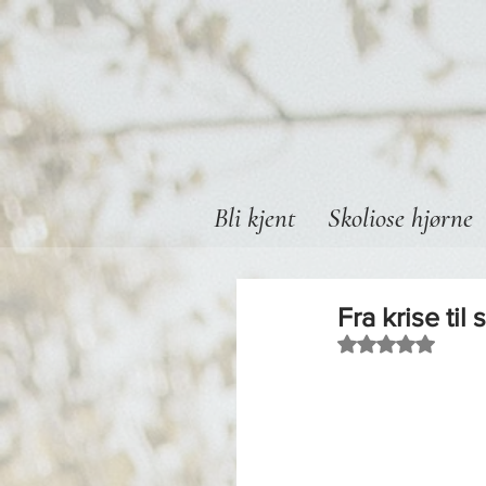
Bli kjent
Skoliose hjørne
Fra krise til
Gitt NaN av 5 s