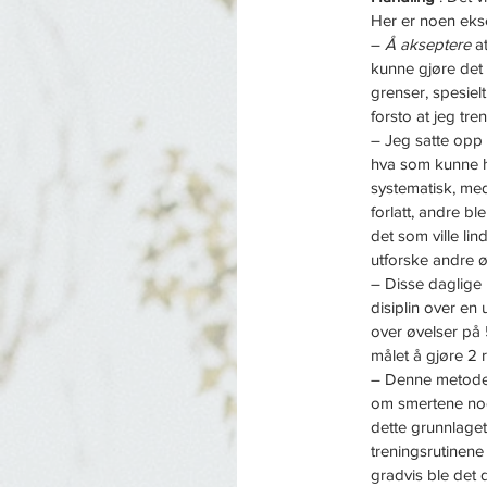
Her er noen eks
– 
Å akseptere
 a
kunne gjøre det 
grenser, spesiel
forsto at jeg tre
– Jeg satte opp 
hva som kunne hj
systematisk, med
forlatt, andre b
det som ville lin
utforske andre øv
– Disse daglige 
disiplin over en 
over øvelser på 5
målet å gjøre 2 
– Denne metode
om smertene noen
dette grunnlaget
treningsrutinene 
gradvis ble det d