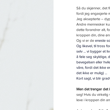
Så du skjønner, det f
fordi jeg engasjerte 
Jeg aksepterte – dypt
Andre mennesker kun
dette forandrer alt, f
kroppen din, dine øns
Og vi er de 
eneste
so
Og likevel, til tross 
selv ... vi bygger et l
å føle seg skyldige, 
bevegelsen eller hvil
våre, fordi det ikke e
det ikke er mulig) ...
Kort sagt, vi blir gra
Men det trenger det 
seg! Hvis du virkelig 
leve i kroppen din ann