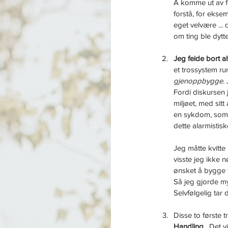
Å komme ut av fo
forstå, for eksem
eget velvære ... 
om ting ble dytt
Jeg feide bort al
et trossystem ru
gjenoppbygge
.
Fordi diskursen 
miljøet, med sitt 
en sykdom, som n
dette alarmistisk
Jeg måtte kvitte
visste jeg ikke n
ønsket å bygge 
Så jeg gjorde my
Selvfølgelig tar d
Disse to første t
Handling
 . Det v