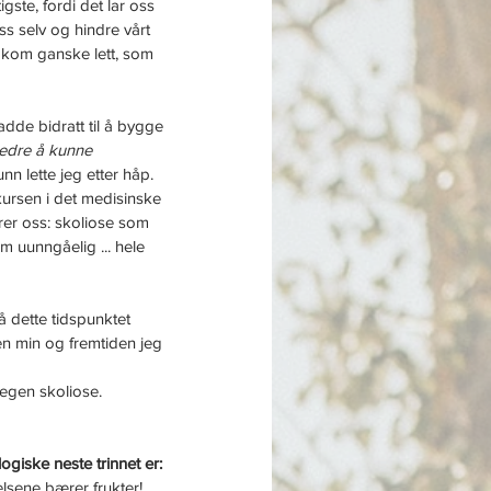
ste, fordi det lar oss 
ss selv og hindre vårt 
er kom ganske lett, som 
adde bidratt til å bygge 
bedre å kunne 
nn lette jeg etter håp. 
kursen i det medisinske 
rerer oss: skoliose som 
 uunngåelig ... hele 
 dette tidspunktet 
ien min og fremtiden jeg 
 egen skoliose.
logiske neste trinnet er: 
nelsene bærer frukter! 