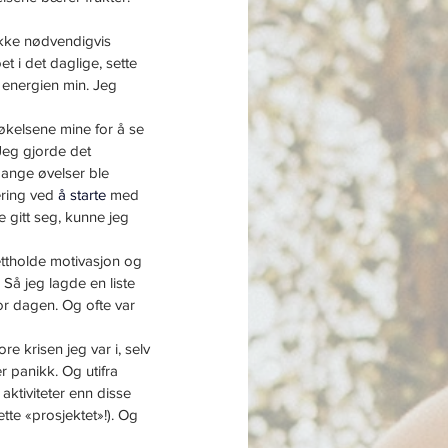
ikke nødvendigvis 
 i det daglige, sette 
 energien min. Jeg 
kelsene mine for å se 
Jeg gjorde det 
Mange øvelser ble 
ering ved 
å starte
 med 
e gitt seg, kunne jeg 
ettholde motivasjon og 
 Så jeg lagde en liste 
for dagen. Og ofte var 
e krisen jeg var i, selv 
r panikk. Og utifra 
aktiviteter enn disse 
tte «prosjektet»!). Og 