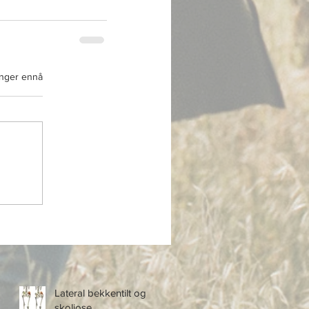
inger ennå
Lateral bekkentilt og
skoliose