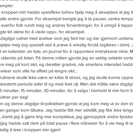
empler:
t kroppen min hadde spesifikke behov hjalp meg å akseptere at jeg 
alle andre gjorde. For eksempel trengte jeg å ta pauser, senke tempoet
t overfor folk rundt meg og andres forventninger, for å unngå å tappe
ngte tid alene for å «lade opp», for eksempel.
daglige rutiner
 med øvelser som jeg fant her og der gjennom undersø
elpe meg (og spesielt ved å prøve å virkelig forstå logikken i dem). 
 en kalender, en liste, en journal for å rapportere inntrykkene mine. 
le stående på listen. På denne måten gjorde jeg en veldig selektiv sort
dre meg på kort sikt, og deretter gradvis, når smertens intensitet hadd
elser som ville ha effekt på lengre sikt...
rutinene skulle ikke være en kilde til stress, og jeg skulle kunne oppr
ubestemt periode (eller til og med livet ut). Men det måtte være daglig!
 minutter, 15 minutter, 30 minutter, for å velge i henhold til min form 
rutiner per dag!
n og denne 
daglige forpliktelsen
 gjorde at jeg kom meg ut av den stor
 ganger kom tilbake. Jeg hadde fått mer selvtillit, jeg fikk ikke lenge
, klarte jeg å gjøre ting mer komplekse, jeg gjenopptok andre fysiske 
(jeg hadde satt dem på total pause i flere måneder for å vie meg til de
eilig å leve i kroppen min igjen!