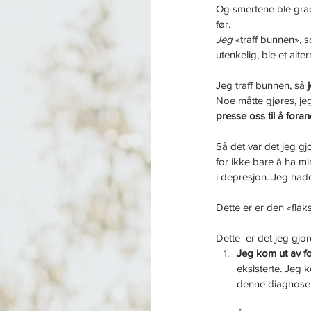
Og smertene ble gradvi
før.
Jeg
 «traff bunnen», 
utenkelig, ble et alter
Jeg traff bunnen, så 
Noe måtte gjøres, jeg
presse oss til å fora
Så det var det jeg gj
for ikke bare å ha min
i depresjon. Jeg had
Dette er er den «fla
Dette  er det jeg gj
Jeg kom ut av fo
eksisterte. Jeg 
denne diagnosen