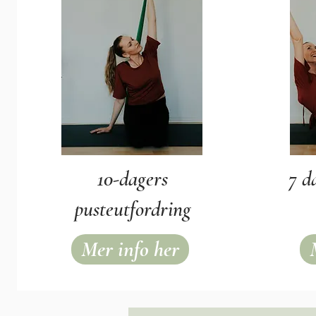
10-dagers
7 da
pusteutfordring
Mer info her