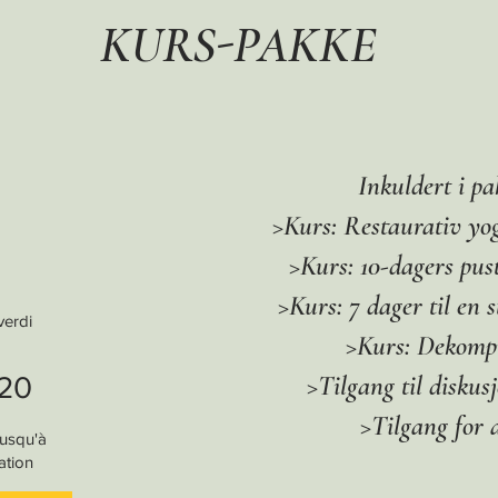
KURS-PAKKE
Inkuldert i pa
>Kurs: Restaurativ yog
>Kurs: 10-dagers pus
>Kurs: 7 dager til en 
verdi
>Kurs: Dekomp
>Tilgang til diskus
120
>Tilgang for a
jusqu'à
ation