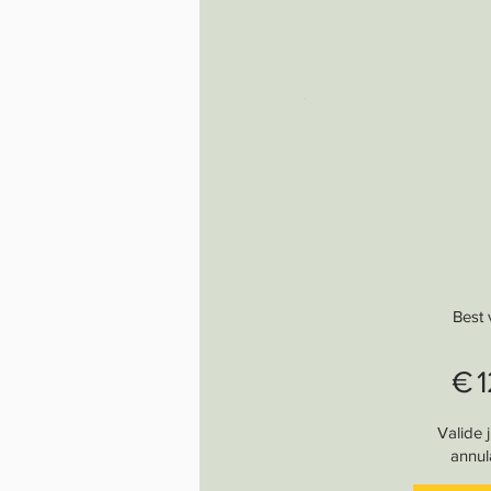
Best 
€
Valide 
annul