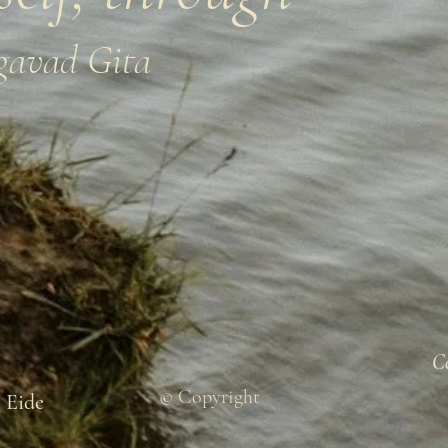
gavad Gita
Co
© Copyright
 Eide