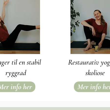
ger til en stabil
Restaurativ yog
ryggrad
skoliose
Mer info her
Mer info he