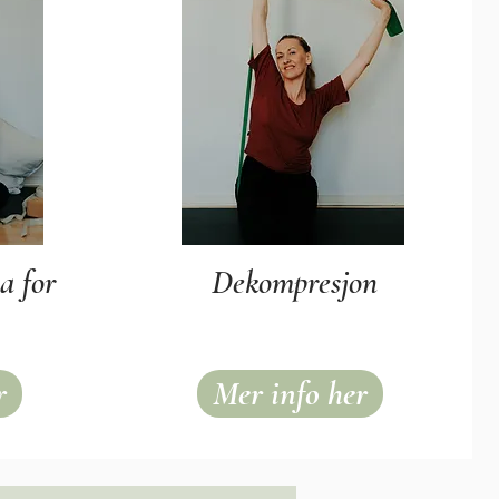
a for
Dekompresjon
r
Mer info her