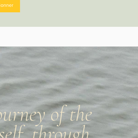
ionner
ourney of the
 self, through