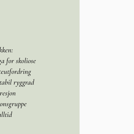
kken:
a for skoliose
teutfordring
stabil ryggrad
resjon
jonsgruppe
lltid