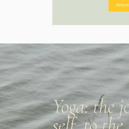
Sélect
Yoga: the j
self, to the