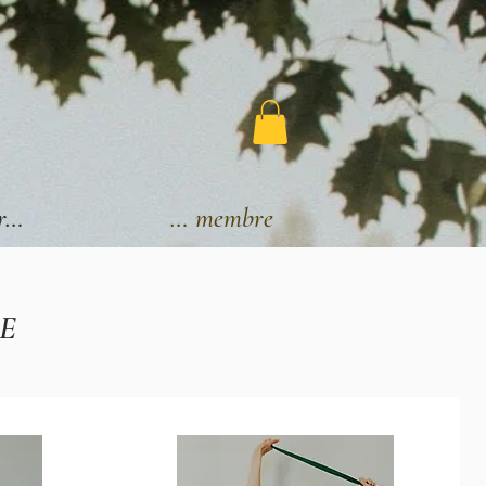
r…
Espace membre
E