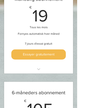
19€
€
19
Tous les mois
Fornyes automatisk hver måned
7 jours d'essai gratuit
Essayer gratuitement
Tilgang til øvelsesbibliotek
Tilgang til webinarer
6-måneders abonnement
Tilgang til alle kurs og
105€
€
arrangementer