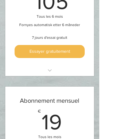
105
-15% på privattimer
Tous les 6 mois
Fornyes automatisk etter 6 måneder
7 jours d'essai gratuit
Essayer gratuitement
Tilgang til øvelsesbibliotek
Tilgang til webinarer
Abonnement mensuel
Tilgang til kurs og
19€
€
arrangementer
19
-15% på privattimer
Tous les mois