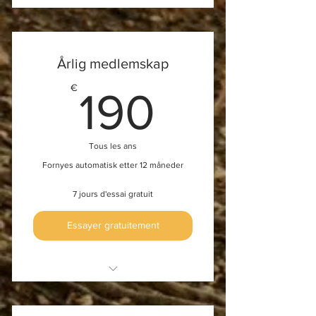
Scoliothèque
Webinaires
Årlig medlemskap
Cours et événements en ligne
190€
€
190
Tous les ans
Fornyes automatisk etter 12 måneder
7 jours d'essai gratuit
Essayer gratuitement
Tilgang til øvelsesbibliotek