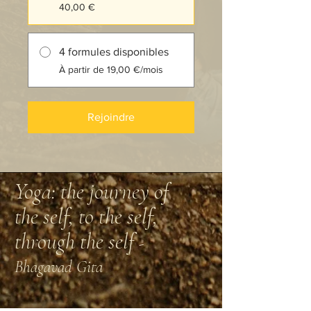
40,00 €
4 formules disponibles
À partir de 19,00 €/mois
Rejoindre
Yoga: the journey of
the self, to the self,
through the self
-
Bhagavad Gita