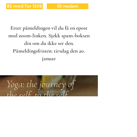
Bli med for 120k
Bli medlem
Etter påmeldingen vil du få en epost
med zoom-linken. Sjekk spam-boksen
din om du ikke ser den.
Påmeldingsfristen: tirsdag den 20.
januar
Yoga: the journey of
the self, to the self,
through the self
-
Bhagavad Gita