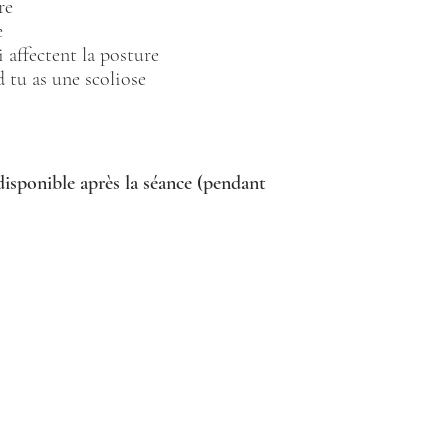
re
e
i affectent la posture
tu as une scoliose
isponible après la séance (pendant