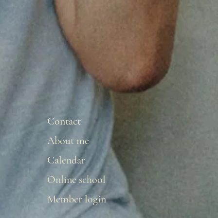
Contact
About me
Calendar
Online school
Member login