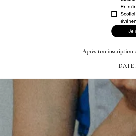
En m'in
Scoliol
événem
Je 
Après ton inscription u
DATE 