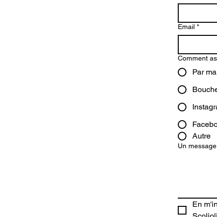
Email
*
Comment as-
Par mai
Bouche 
Instag
Faceb
Autre
Un message,
En m'in
Scoliol