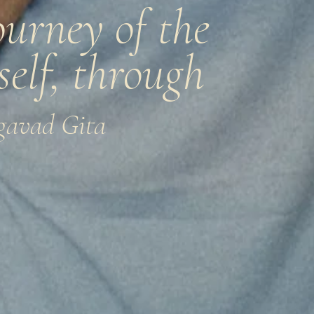
ourney of the
 self, through
gavad Gita