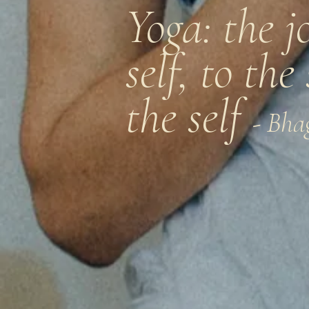
Yoga: the j
self, to the
the self
- Bha