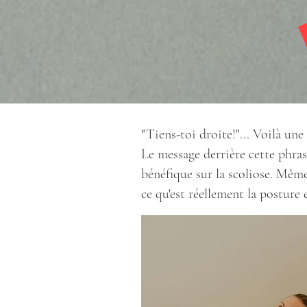
"Tiens-toi droite!"... Voilà un
Le message derrière cette phrase
bénéfique sur la scoliose. Même
ce qu'est réellement la posture e