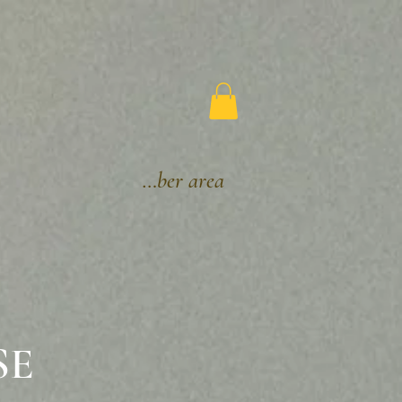
Member area
SE