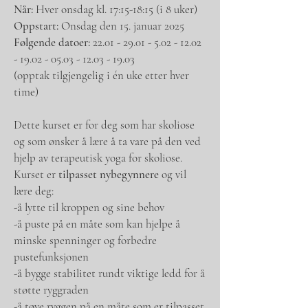
Når:
Hver onsdag kl. 17:15-18:15 (i 8 uker)
Oppstart:
Onsdag den 15. januar 2025
Følgende datoer:
22.01 - 29.01 - 5.02 - 12.02
- 19
.02 -
05.03 - 12.03 - 19.03
(opptak tilgjengelig i én uke etter hver
time)
Dette kurset er for deg som har skoliose
og som ønsker å lære å ta vare på den ved
hjelp av terapeutisk yoga for skoliose.
Kurset er
tilpasset nybegynnere
og vil
lære deg:
-å lytte til kroppen og sine behov
-å puste på en måte som kan hjelpe å
minske spenninger og forbedre
pustefunksjonen
-å bygge stabilitet rundt viktige ledd for å
støtte ryggraden
-å tøye ryggen på en måte som er tilpasset