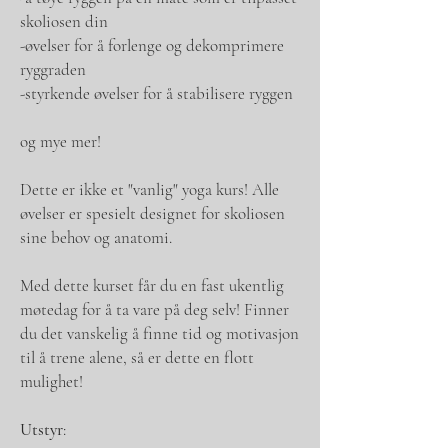
skoliosen din
-øvelser for å forlenge og dekomprimere
ryggraden
-styrkende øvelser for å stabilisere ryggen
og mye mer!
Dette er ikke et "vanlig" yoga kurs! Alle
øvelser er spesielt designet for skoliosen
sine behov og anatomi.
Med dette kurset får du en fast ukentlig
møtedag for å ta vare på deg selv! Finner
du det vanskelig å finne tid og motivasjon
til å trene alene, så er dette en flott
mulighet!
Utstyr
: