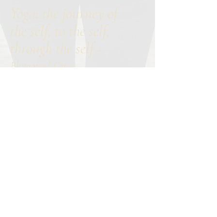
Yoga: the journey of
the self, to the self,
through the self
-
Bhagavad Gita
Contact
About me
Calendar
Online school
Member login