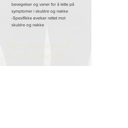
bevegelser og vaner for å lette på
symptomer i skuldre og nakke
-Spesifikke øvelser rettet mot
skuldre og nakke
Yoga: the journey of
the self, to the self,
through the self
-
Bhagavad Gita
Contact
About me