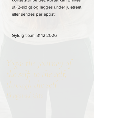
ut (2-sidig) og legges under juletreet
eller sendes per epost!
Gyldig t.o.m. 31.12.2026
Yoga: the journey of
the self, to the self,
through the self
-
Bhagavad Gita
Contact