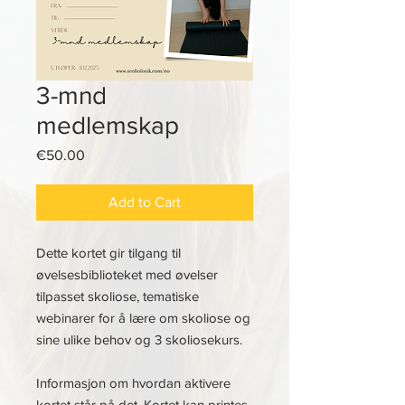
3-mnd
medlemskap
Price
€50.00
Add to Cart
Dette kortet gir tilgang til
øvelsesbiblioteket med øvelser
tilpasset skoliose, tematiske
webinarer for å lære om skoliose og
sine ulike behov og 3 skoliosekurs.
Informasjon om hvordan aktivere
kortet står på det. Kortet kan printes