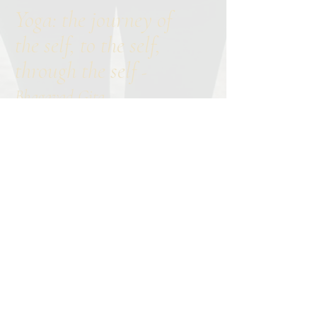
Yoga: the journey of
the self, to the self,
through the self
-
Bhagavad Gita
Contact
About me
Calendar
Online school
Member login