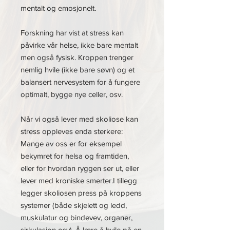
mentalt og emosjonelt.
Forskning har vist at stress kan
påvirke vår helse, ikke bare mentalt
men også fysisk. Kroppen trenger
nemlig hvile (ikke bare søvn) og et
balansert nervesystem for å fungere
optimalt, bygge nye celler, osv.
Når vi også lever med skoliose kan
stress oppleves enda sterkere:
Mange av oss er for eksempel
bekymret for helsa og framtiden,
eller for hvordan ryggen ser ut, eller
lever med kroniske smerter.I tillegg
legger skoliosen press på kroppens
systemer (både skjelett og ledd,
muskulatur og bindevev, organer,
sirkulasjon osv). Å lære å hvile på en