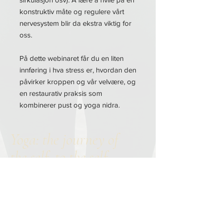
konstruktiv måte og regulere vårt
nervesystem blir da ekstra viktig for
oss.
På dette webinaret får du en liten
innføring i hva stress er, hvordan den
påvirker kroppen og vår velvære, og
en restaurativ praksis som
kombinerer pust og yoga nidra.
Yoga: the journey of
the self, to the self,
through the self
-
Bhagavad Gita