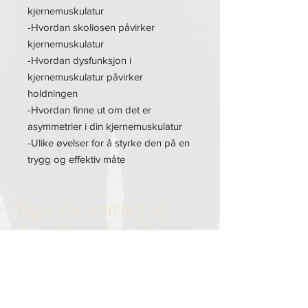
kjernemuskulatur
-Hvordan skoliosen påvirker
kjernemuskulatur
-Hvordan dysfunksjon i
kjernemuskulatur påvirker
holdningen
-Hvordan finne ut om det er
asymmetrier i din kjernemuskulatur
-Ulike øvelser for å styrke den på en
trygg og effektiv måte
Yoga: the journey of
the self, to the self,
through the self
-
Bhagavad Gita