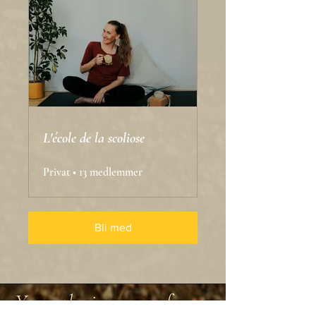
L'école de la scoliose
Privat
•
13 medlemmer
Bli med
Yoga: the journey of