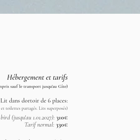
Hébergement et tarifs
mpris sauf le transport jusqu'au Gîte)
Lit dans dortoir de 6 places:
 et toilettes partagés. Lits superposés)
bird (jusqu'au 1.01.2027):
310€
Tarif normal:
330€